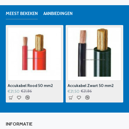
MEEST BEKEKEN
AANBIEDINGEN
m
Accukabel Rood 50 mm2
Accukabel Zwart 50 mm2
€21,50
€21,50
€21,86
€21,86
INFORMATIE