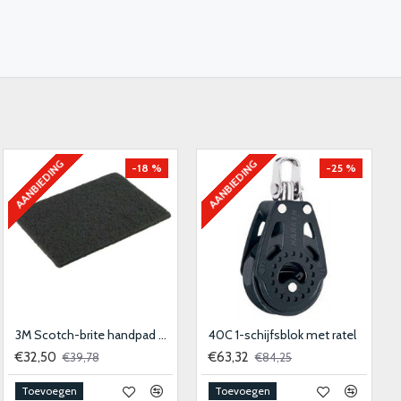
AANBIEDING
AANBIEDING
-18 %
-25 %
3M Scotch-brite handpad 9447 - 158x224mm - medium 10stk
40C 1-schijfsblok met ratel
€32,50
€63,32
€39,78
€84,25
Toevoegen
Toevoegen