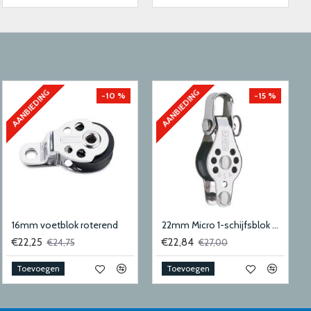
AANBIEDING
AANBIEDING
-10 %
-15 %
16mm voetblok roterend
22mm Micro 1-schijfsblok met hondsvot en sluiting
€22,25
€22,84
€24,75
€27,00
Toevoegen
Toevoegen