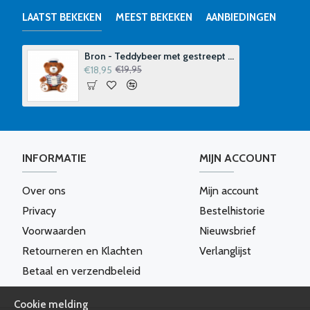
LAATST BEKEKEN
MEEST BEKEKEN
AANBIEDINGEN
Bron - Teddybeer met gestreept T-shirt
€18,95
€19,95
INFORMATIE
MIJN ACCOUNT
Over ons
Mijn account
Privacy
Bestelhistorie
Voorwaarden
Nieuwsbrief
Retourneren en Klachten
Verlanglijst
Betaal en verzendbeleid
Cookie melding