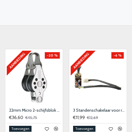
AANBIEDING
AANBIEDING
-20 %
-6 %
22mm Micro 2-schijfsblok met hondsvot
3 Standenschakelaar voor ruitenwissermotor
€36,60
€11,99
€45,75
€12,69
Toevoegen
Toevoegen