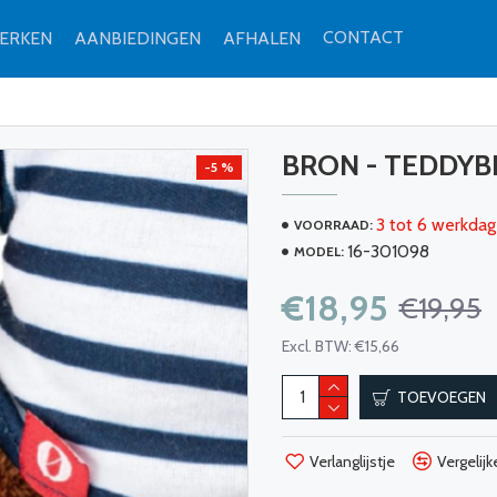
CONTACT
ERKEN
AANBIEDINGEN
AFHALEN
BRON - TEDDYB
-5 %
3 tot 6 werkdag
VOORRAAD:
16-301098
MODEL:
€18,95
€19,95
Excl. BTW: €15,66
TOEVOEGEN
Verlanglijstje
Vergelijk