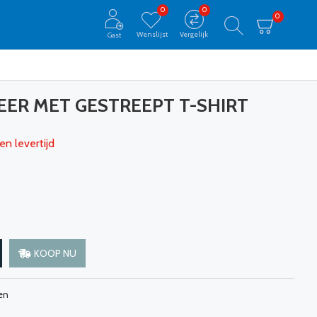
0
0
0
Wenslijst
Vergelijk
Gast
EER MET GESTREEPT T-SHIRT
en levertijd
KOOP NU
en