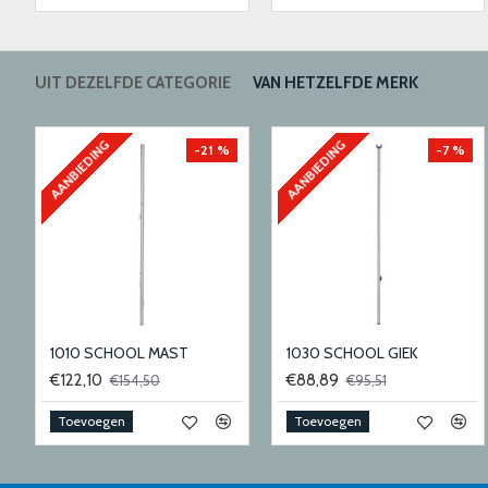
UIT DEZELFDE CATEGORIE
VAN HETZELFDE MERK
AANBIEDING
AANBIEDING
-21 %
-7 %
1010 SCHOOL MAST
1030 SCHOOL GIEK
€122,10
€88,89
€154,50
€95,51
Toevoegen
Toevoegen