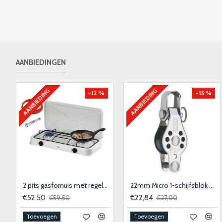
AANBIEDINGEN
AANBIEDING
AANBIEDING
-12 %
-15 %
epoxylijm transparant
2 pits gasfornuis met regelaar en slang
22mm Micro 1-schijfsblok met hondsvot en sluiting
€52,50
€22,84
€59,50
€27,00
Toevoegen
Toevoegen