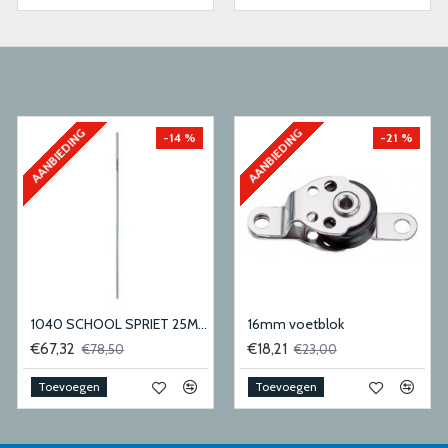
AANBIEDING
AANBIEDING
-14 %
-21 %
1040 SCHOOL SPRIET 25MM
16mm voetblok
€67,32
€18,21
€78,50
€23,00
Toevoegen
Toevoegen