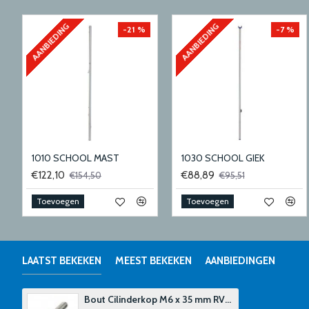
AANBIEDING
AANBIEDING
-21 %
-7 %
1010 SCHOOL MAST
1030 SCHOOL GIEK
€122,10
€88,89
€154,50
€95,51
Toevoegen
Toevoegen
LAATST BEKEKEN
MEEST BEKEKEN
AANBIEDINGEN
Bout Cilinderkop M6 x 35 mm RVS A4 - 4 Stuks