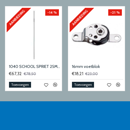
AANBIEDING
AANBIEDING
-14 %
-21 %
1040 SCHOOL SPRIET 25MM
16mm voetblok
€67,32
€18,21
€78,50
€23,00
Toevoegen
Toevoegen