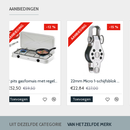
AANBIEDINGEN
AANBIEDING
AANBIEDING
-11 %
-6 %
60mm Element 1-schijfsblok
Aanlegring RVS 40x50 mm
€65,65
€9,90
€73,75
€10,50
Toevoegen
Toevoegen
UIT DEZELFDE CATEGORIE
VAN HETZELFDE MERK