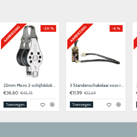
AANBIEDING
AANBIEDING
-18 %
-15 %
Aanstekerplug Recht 12-20 mm
Accubak Wit-Rood 320x180x190 mm
€6,50
€19,50
€7,95
€22,95
Toevoegen
Toevoegen