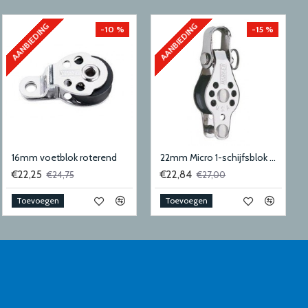
AANBIEDING
AANBIEDING
-10 %
-15 %
16mm voetblok roterend
22mm Micro 1-schijfsblok met hondsvot en sluiting
€22,25
€22,84
€24,75
€27,00
Toevoegen
Toevoegen