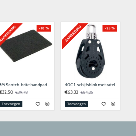
AANBIEDING
AANBIEDING
-13 %
-13 %
Accubak Zwart 270x180x200 mm
Accubak Zwart 410x200x195 mm
€14,59
€26,99
€16,82
€30,95
Toevoegen
Toevoegen