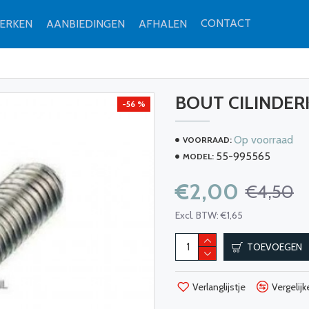
CONTACT
ERKEN
AANBIEDINGEN
AFHALEN
BOUT CILINDERK
-56 %
Op voorraad
VOORRAAD:
55-995565
MODEL:
€2,00
€4,50
Excl. BTW: €1,65
TOEVOEGEN
Verlanglijstje
Vergelijk