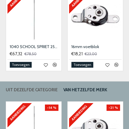
1040 SCHOOL SPRIET 25MM
16mm voetblok
€67,32
€18,21
€78,50
€23,00
Toevoegen
Toevoegen
UIT DEZELFDE CATEGORIE
VAN HETZELFDE MERK
AANBIEDING
AANBIEDING
-14 %
-21 %