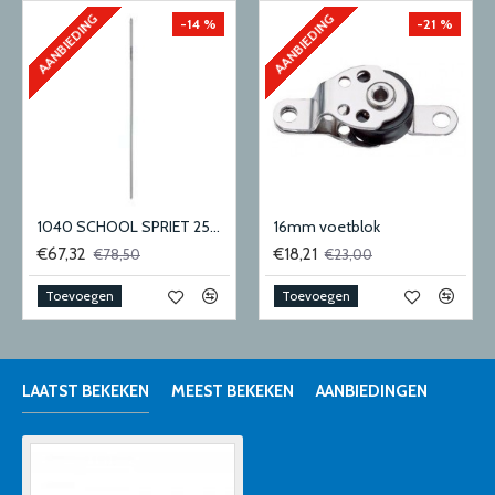
AANBIEDING
AANBIEDING
-14 %
-21 %
1040 SCHOOL SPRIET 25MM
16mm voetblok
€67,32
€18,21
€78,50
€23,00
Toevoegen
Toevoegen
LAATST BEKEKEN
MEEST BEKEKEN
AANBIEDINGEN