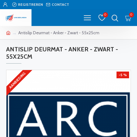
REGISTREREN
CONTACT
0
0
Antislip Deurmat - Anker - Zwart - 55x25cm
ANTISLIP DEURMAT - ANKER - ZWART -
55X25CM
AANBIEDING
-5 %