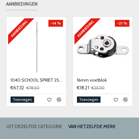
AANBIEDINGEN
AANBIEDING
AANBIEDING
-14 %
-21 %
1040 SCHOOL SPRIET 25MM
16mm voetblok
€67,32
€18,21
€78,50
€23,00
Toevoegen
Toevoegen
UIT DEZELFDE CATEGORIE
VAN HETZELFDE MERK