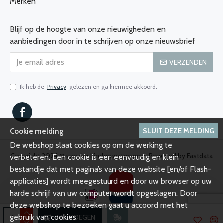
Merken
Blijf op de hoogte van onze nieuwigheden en
aanbiedingen door in te schrijven op onze nieuwsbrief
VERZENDEN
Ik heb de
Privacy
gelezen en ga hiermee akkoord.
SLUIT DEZE MELDING
Cookie melding
De webshop slaat cookies op om de werking te
Copyright 2024 © van der Linden watersport, Powered by Fastdata
verbeteren. Een cookie is een eenvoudig en klein
bestandje dat met pagina’s van deze website [en/of Flash-
applicaties] wordt meegestuurd en door uw browser op uw
harde schrijf van uw computer wordt opgeslagen. Door
deze webshop te bezoeken gaat u accoord met het
gebruik van cookies
TOEVOEGEN