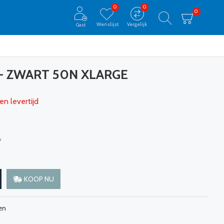
0
0
0
Wenslijst
Vergelijk
Gast
- ZWART 50N XLARGE
en levertijd
0
KOOP NU
en