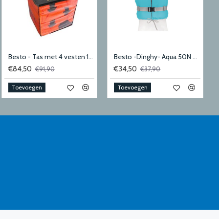
Besto - Tas met 4 vesten 100N adult
Besto -Dinghy- Aqua 50N Medium
€84,50
€34,50
€91,90
€37,90
Toevoegen
Toevoegen