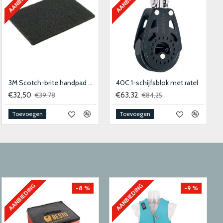
3M Scotch-brite handpad 9447 - 158x224mm - medium 10stk
40C 1-schijfsblok met ratel
€32,50
€63,32
€39,78
€84,25
Toevoegen
Toevoegen
AANBIEDING
AANBIEDING
-8 %
-9 %