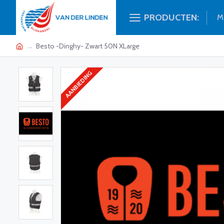
PRODUCTEN:
M
Besto -Dinghy- Zwart 50N XLarge
AANBIEDING