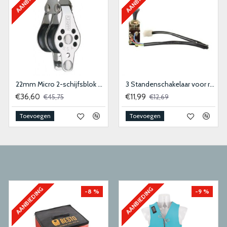
22mm Micro 2-schijfsblok met hondsvot
3 Standenschakelaar voor ruitenwissermotor
€36,60
€11,99
€45,75
€12,69
Toevoegen
Toevoegen
AANBIEDING
AANBIEDING
-8 %
-9 %