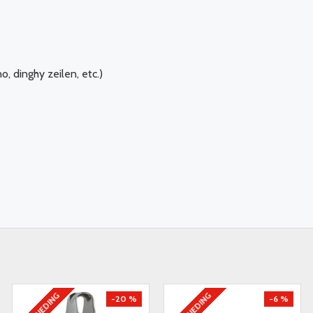
, dinghy zeilen, etc.)
AANBIEDING
AANBIEDING
-20 %
-6 %