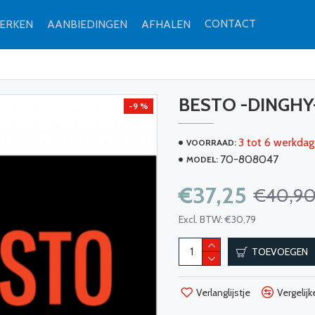
CONTACT
ERKEN
AANBIEDINGEN
AFHALEN
BESTO -DINGHY
-9 %
3 tot 6 werkdag
VOORRAAD:
70-808047
MODEL:
€37,25
€40,9
Excl. BTW: €30,79
TOEVOEGEN
Verlanglijstje
Vergelijk