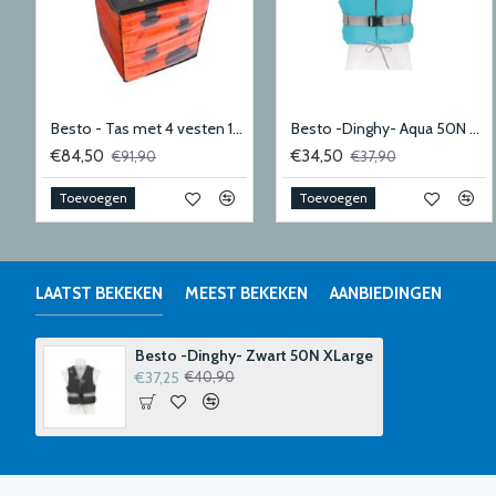
Besto - Tas met 4 vesten 100N adult
Besto -Dinghy- Aqua 50N Medium
€84,50
€34,50
€91,90
€37,90
Toevoegen
Toevoegen
LAATST BEKEKEN
MEEST BEKEKEN
AANBIEDINGEN
Besto -Dinghy- Zwart 50N XLarge
€37,25
€40,90