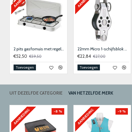
epoxylijm transparant
2 pits gasfornuis met regelaar en slang
22mm Micro 1-schijfsblok met hondsvot en sluiting
€52,50
€22,84
€59,50
€27,00
Toevoegen
Toevoegen
UIT DEZELFDE CATEGORIE
VAN HETZELFDE MERK
AANBIEDING
AANBIEDING
-8 %
-9 %