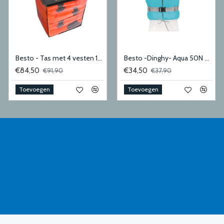
Besto - Tas met 4 vesten 100N adult
Besto -Dinghy- Aqua 50N Medium
€84,50
€34,50
€91,90
€37,90
Toevoegen
Toevoegen