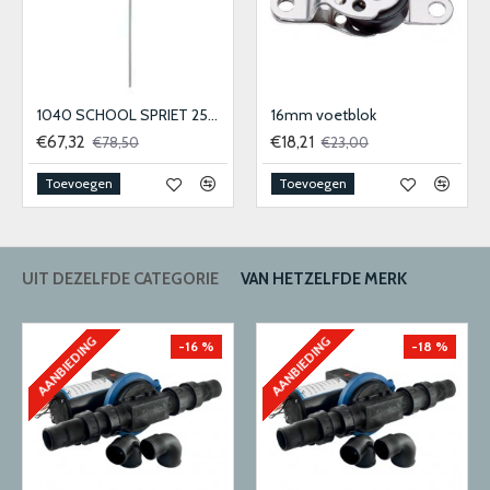
1040 SCHOOL SPRIET 25MM
16mm voetblok
€67,32
€18,21
€78,50
€23,00
Toevoegen
Toevoegen
UIT DEZELFDE CATEGORIE
VAN HETZELFDE MERK
AANBIEDING
AANBIEDING
-16 %
-18 %