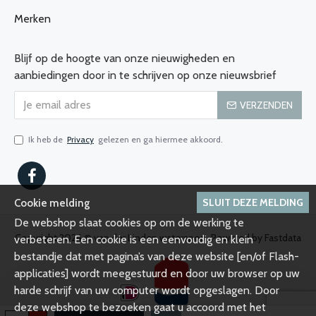
Merken
Blijf op de hoogte van onze nieuwigheden en
aanbiedingen door in te schrijven op onze nieuwsbrief
VERZENDEN
Ik heb de
Privacy
gelezen en ga hiermee akkoord.
SLUIT DEZE MELDING
Cookie melding
De webshop slaat cookies op om de werking te
Copyright 2024 © van der Linden watersport, Powered by Fastdata
verbeteren. Een cookie is een eenvoudig en klein
bestandje dat met pagina’s van deze website [en/of Flash-
applicaties] wordt meegestuurd en door uw browser op uw
harde schrijf van uw computer wordt opgeslagen. Door
deze webshop te bezoeken gaat u accoord met het