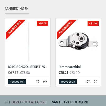
AANBIEDINGEN
AANBIEDING
AANBIEDING
-14 %
-21 %
1040 SCHOOL SPRIET 25MM
16mm voetblok
€67,32
€18,21
€78,50
€23,00
Toevoegen
Toevoegen
UIT DEZELFDE CATEGORIE
VAN HETZELFDE MERK