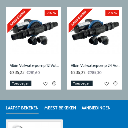
AANBIEDING
AANBIEDING
-16 %
-18 %
Albin Vuilwaterpomp 12 Volt 28 Liter
Albin Vuilwaterpomp 24 Volt 28 Liter
€235,23
€235,22
€281,60
€285,30
Toevoegen
Toevoegen
LAATST BEKEKEN
MEEST BEKEKEN
AANBIEDINGEN