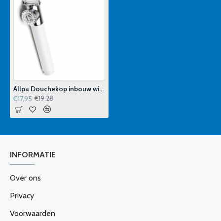
Allpa Douchekop inbouw wit douchekop
€17,95
€19,28
INFORMATIE
Over ons
Privacy
Voorwaarden