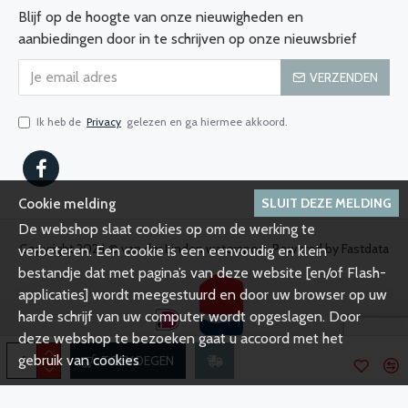
Blijf op de hoogte van onze nieuwigheden en
aanbiedingen door in te schrijven op onze nieuwsbrief
VERZENDEN
Ik heb de
Privacy
gelezen en ga hiermee akkoord.
SLUIT DEZE MELDING
Cookie melding
De webshop slaat cookies op om de werking te
Copyright 2024 © van der Linden watersport, Powered by Fastdata
verbeteren. Een cookie is een eenvoudig en klein
bestandje dat met pagina’s van deze website [en/of Flash-
applicaties] wordt meegestuurd en door uw browser op uw
harde schrijf van uw computer wordt opgeslagen. Door
deze webshop te bezoeken gaat u accoord met het
gebruik van cookies
TOEVOEGEN