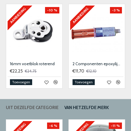
AANBIEDING
AANBIEDING
-10 %
-3 %
16mm voetblok roterend
2 Componenten epoxylijm transparant
€22,25
€11,70
€24,75
€12,10
Toevoegen
Toevoegen
UIT DEZELFDE CATEGORIE
VAN HETZELFDE MERK
AANBIEDING
AANBIEDING
-6 %
-11 %