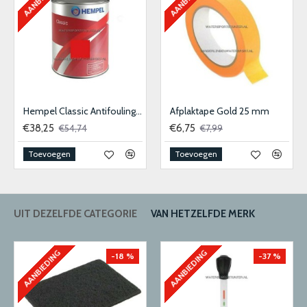
Hempel Classic Antifouling Rood 750 ml
Afplaktape Gold 25 mm
€38,25
€6,75
€54,74
€7,99
Toevoegen
Toevoegen
UIT DEZELFDE CATEGORIE
VAN HETZELFDE MERK
AANBIEDING
AANBIEDING
-18 %
-37 %