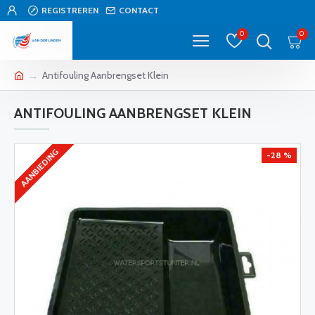
REGISTREREN
CONTACT
0
0
Antifouling Aanbrengset Klein
ANTIFOULING AANBRENGSET KLEIN
AANBIEDING
-28 %