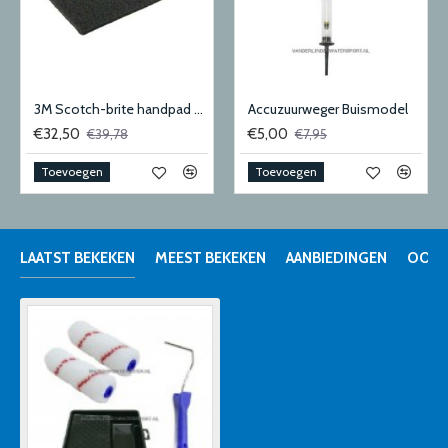
3M Scotch-brite handpad 9447 - 158x224mm - medium 10stk
Accuzuurweger Buismodel
€32,50
€5,00
€39,78
€7,95
Toevoegen
Toevoegen
LAATST BEKEKEN
MEEST BEKEKEN
AANBIEDINGEN
OOK 