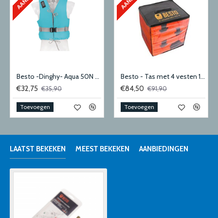
Besto -Dinghy- Aqua 50N Small
Besto - Tas met 4 vesten 100N adult
€32,75
€84,50
€35,90
€91,90
Toevoegen
Toevoegen
LAATST BEKEKEN
MEEST BEKEKEN
AANBIEDINGEN