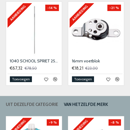
AANBIEDING
AANBIEDING
-14 %
-21 %
1040 SCHOOL SPRIET 25MM
16mm voetblok
€67,32
€18,21
€78,50
€23,00
Toevoegen
Toevoegen
UIT DEZELFDE CATEGORIE
VAN HETZELFDE MERK
AANBIEDING
AANBIEDING
-9 %
-8 %