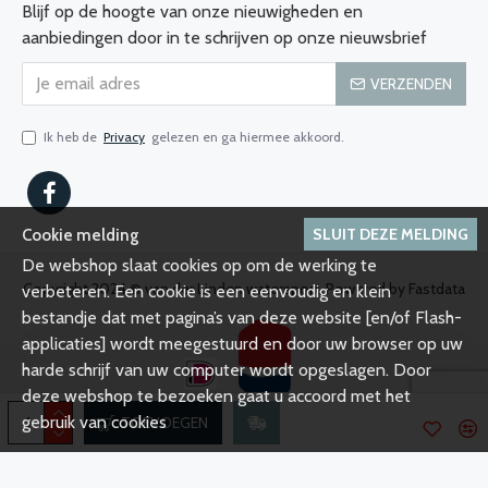
Blijf op de hoogte van onze nieuwigheden en
aanbiedingen door in te schrijven op onze nieuwsbrief
VERZENDEN
Ik heb de
Privacy
gelezen en ga hiermee akkoord.
SLUIT DEZE MELDING
Cookie melding
De webshop slaat cookies op om de werking te
Copyright 2024 © van der Linden watersport, Powered by Fastdata
verbeteren. Een cookie is een eenvoudig en klein
bestandje dat met pagina’s van deze website [en/of Flash-
applicaties] wordt meegestuurd en door uw browser op uw
harde schrijf van uw computer wordt opgeslagen. Door
deze webshop te bezoeken gaat u accoord met het
gebruik van cookies
TOEVOEGEN