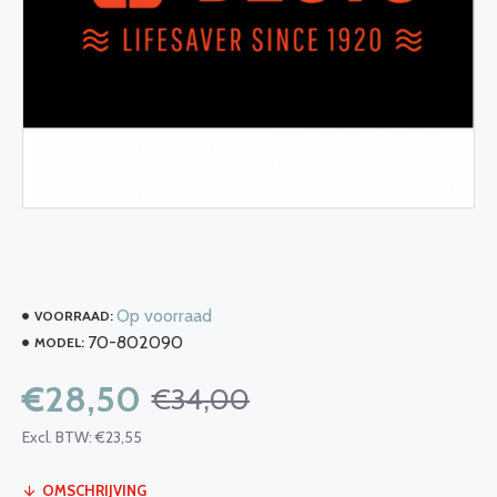
Op voorraad
VOORRAAD:
70-802090
MODEL:
€28,50
€34,00
Excl. BTW: €23,55
OMSCHRIJVING