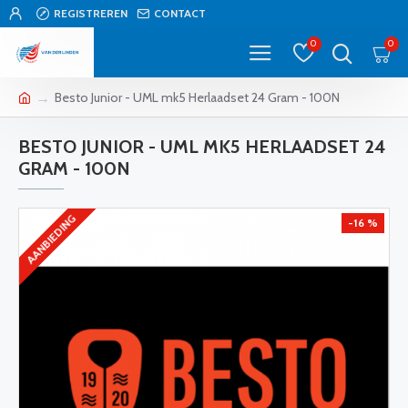
REGISTREREN
CONTACT
0
0
Besto Junior - UML mk5 Herlaadset 24 Gram - 100N
BESTO JUNIOR - UML MK5 HERLAADSET 24
GRAM - 100N
AANBIEDING
-16 %