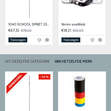
1040 SCHOOL SPRIET 25MM
16mm voetblok
€67,32
€18,21
€78,50
€23,00
Toevoegen
Toevoegen
UIT DEZELFDE CATEGORIE
VAN HETZELFDE MERK
AANBIEDING
-14 %