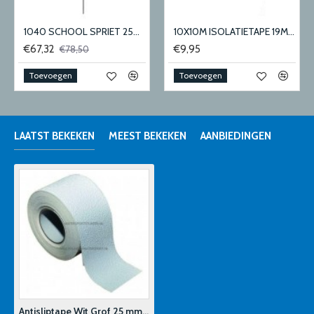
1040 SCHOOL SPRIET 25MM
10X10M ISOLATIETAPE 19MM-5 KLEUREN
€67,32
€9,95
€78,50
Toevoegen
Toevoegen
LAATST BEKEKEN
MEEST BEKEKEN
AANBIEDINGEN
Antisliptape Wit Grof 25 mm x 5 Meter