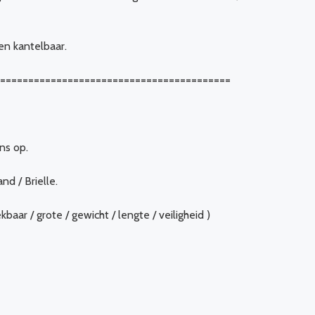
en kantelbaar.
==========================================
ns op.
nd / Brielle.
aar / grote / gewicht / lengte / veiligheid )