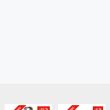
-20 %
-6 %