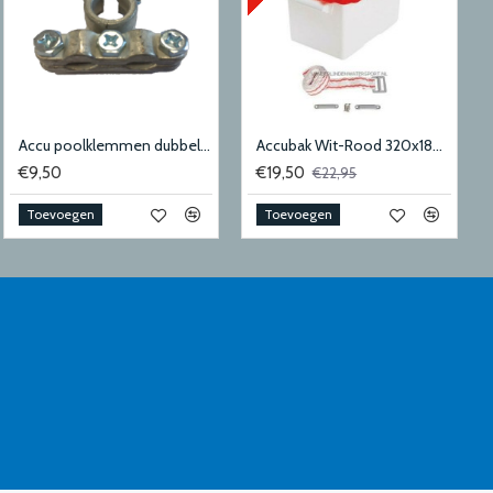
Accu poolklemmen dubbel - 50-70mm2
Accubak Wit-Rood 320x180x190 mm
€9,50
€19,50
€22,95
Toevoegen
Toevoegen