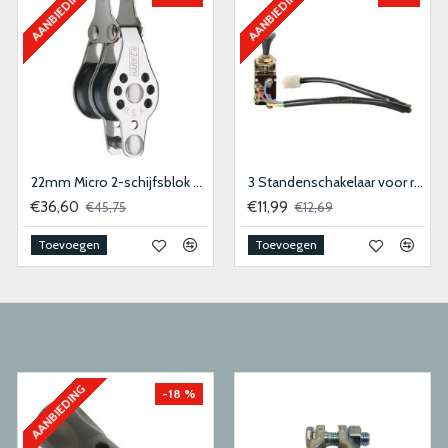
AANBIEDING
AANBIEDING
22mm Micro 2-schijfsblok met hondsvot
3 Standenschakelaar voor ruitenwissermotor
€36,60
€11,99
€45,75
€12,69
Toevoegen
Toevoegen
AANBIEDING
-18 %