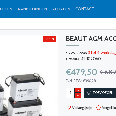
CONTACT
ERKEN
AANBIEDINGEN
AFHALEN
BEAUT AGM ACC
-30 %
3 tot 6 werkdag
VOORRAAD:
41-102060
MODEL:
€479,50
€689
Excl. BTW: €396,28
TOEVOEGEN
Verlanglijstje
Vergelijk