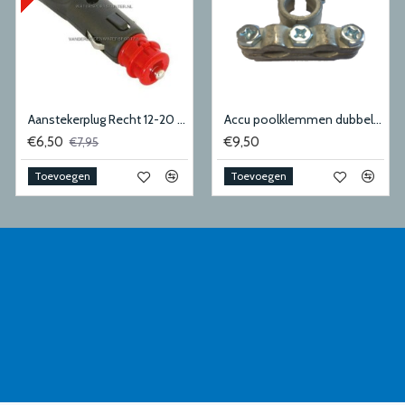
Aanstekerplug Recht 12-20 mm
Accu poolklemmen dubbel + 50-70mm2
€6,50
€9,50
€7,95
Toevoegen
Toevoegen