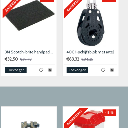
AANBIEDING
AANBIEDING
3M Scotch-brite handpad 9447 - 158x224mm - medium 10stk
40C 1-schijfsblok met ratel
€32,50
€63,32
€39,78
€84,25
Toevoegen
Toevoegen
AANBIEDING
-15 %