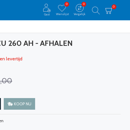
0
0
0
Wenslijst
Vergelijk
Gast
U 260 AH - AFHALEN
en levertijd
,00
KOOP NU
en