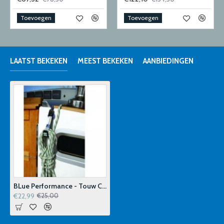
Toevoegen
Toevoegen
LAATST BEKEKEN
MEEST BEKEKEN
AANBIEDINGEN
BLue Performance - Touw Clips 22-32CM - 2st
€22,99
€25,00