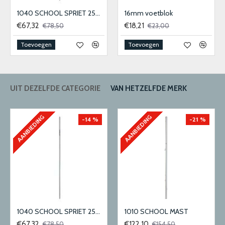
1040 SCHOOL SPRIET 25MM
16mm voetblok
€67,32
€18,21
€78,50
€23,00
Toevoegen
Toevoegen
UIT DEZELFDE CATEGORIE
VAN HETZELFDE MERK
AANBIEDING
AANBIEDING
-14 %
-21 %
1040 SCHOOL SPRIET 25MM
1010 SCHOOL MAST
€67,32
€122,10
€78,50
€154,50