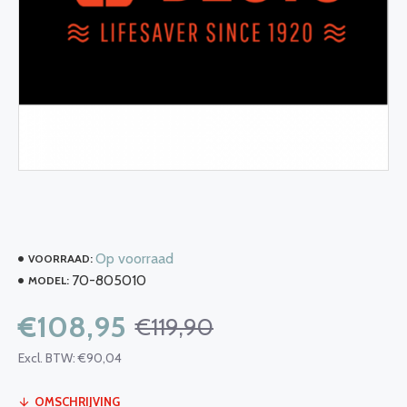
Op voorraad
VOORRAAD:
70-805010
MODEL:
€108,95
€119,90
Excl. BTW: €90,04
OMSCHRIJVING