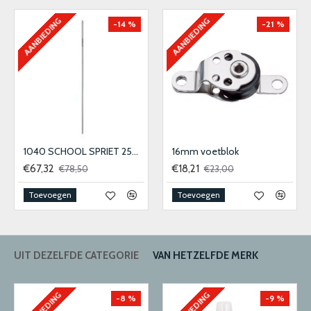
AANBIEDING
AANBIEDING
-14 %
-21 %
1040 SCHOOL SPRIET 25MM
16mm voetblok
€67,32
€18,21
€78,50
€23,00
Toevoegen
Toevoegen
UIT DEZELFDE CATEGORIE
VAN HETZELFDE MERK
AANBIEDING
AANBIEDING
-8 %
-9 %