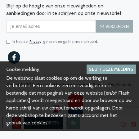
Blijf op de hoogte van onze nieuwigheden en
aanbiedingen door in te schrijven op onze nieuwsbrief
VERZENDEN
Ik heb de
Privacy
gelezen en ga hiermee akkoord.
SLUIT DEZE MELDING
Cookie melding
De webshop slaat cookies op om de werking te
Copyright 2024 © van der Linden watersport, Powered by Fastdata
verbeteren. Een cookie is een eenvoudig en klein
bestandje dat met pagina’s van deze website [en/of Flash-
applicaties] wordt meegestuurd en door uw browser op uw
harde schrijf van uw computer wordt opgeslagen. Door
deze webshop te bezoeken gaat u accoord met het
gebruik van cookies
TOEVOEGEN