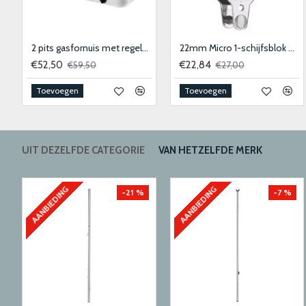
epoxylijm transparant
2 pits gasfornuis met regelaar en slang
22mm Micro 1-schijfsblok met hondsvot en sluiting
€52,50
€22,84
€59,50
€27,00
Toevoegen
Toevoegen
UIT DEZELFDE CATEGORIE
VAN HETZELFDE MERK
AANBIEDING
AANBIEDING
-21 %
-7 %