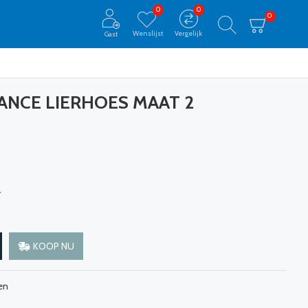
0
0
0
Wenslijst
Vergelijk
Gast
NCE LIERHOES MAAT 2
0
KOOP NU
en