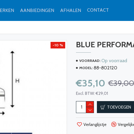
CONTACT
ERKEN
AANBIEDINGEN
AFHALEN
BLUE PERFORMA
-10 %
Op voorraad
VOORRAAD:
88-802120
MODEL:
€35,10
€39,0
Excl. BTW: €29,01
TOEVOEGEN
Verlanglijstje
Vergelijk