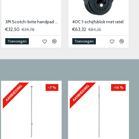
3M Scotch-brite handpad 9447 - 158x224mm - medium 10stk
40C 1-schijfsblok met ratel
€32,50
€63,32
€39,78
€84,25
Toevoegen
Toevoegen
AANBIEDING
AANBIEDING
-7 %
-14 %