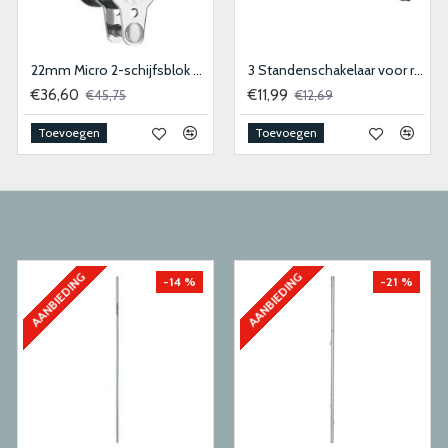
22mm Micro 2-schijfsblok met hondsvot
3 Standenschakelaar voor ruitenwissermotor
€36,60
€11,99
€45,75
€12,69
Toevoegen
Toevoegen
AANBIEDING
AANBIEDING
-14 %
-21 %