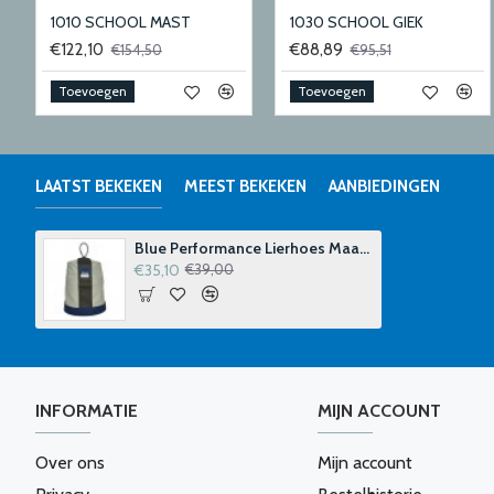
OL SPRIET 25MM
1010 SCHOOL MAST
1030 SCHOOL GIEK
€122,10
€88,89
€154,50
€95,51
Toevoegen
Toevoegen
LAATST BEKEKEN
MEEST BEKEKEN
AANBIEDINGEN
Blue Performance Lierhoes Maat 2
€35,10
€39,00
INFORMATIE
MIJN ACCOUNT
Over ons
Mijn account