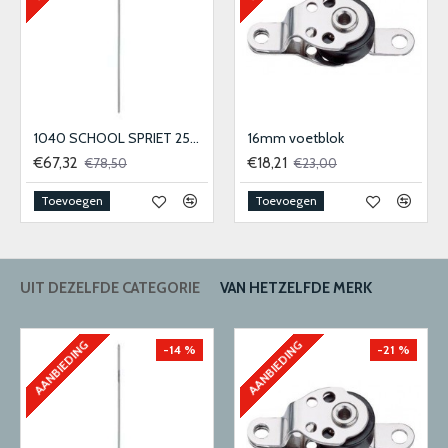
1040 SCHOOL SPRIET 25MM
16mm voetblok
€67,32
€18,21
€78,50
€23,00
Toevoegen
Toevoegen
UIT DEZELFDE CATEGORIE
VAN HETZELFDE MERK
AANBIEDING
AANBIEDING
-14 %
-21 %