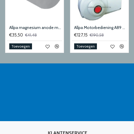
Allpa magnesium anode mercruiser-sterndrive
Allpa Motorbediening A89 Wit Zijmontage
€35,50
€127,15
€41,48
€190,58
Toevoegen
Toevoegen
KLANTENSERVICE