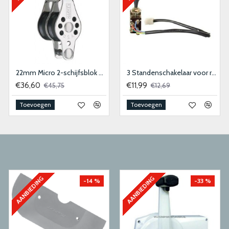
22mm Micro 2-schijfsblok met hondsvot
3 Standenschakelaar voor ruitenwissermotor
€36,60
€11,99
€45,75
€12,69
Toevoegen
Toevoegen
AANBIEDING
AANBIEDING
-14 %
-33 %