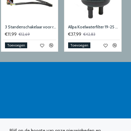
3 Standenschakelaar voor ruitenwissermotor
Allpa Koelwaterfilter 19-25 mm 150 Liter
€11,99
€37,99
€12,69
€42,83
Toevoegen
Toevoegen
Blijf op de hoogte van onze nieuwigheden en