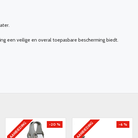
ater.
ng een veilige en overal toepasbare bescherming biedt.
AANBIEDING
AANBIEDING
-20 %
-6 %