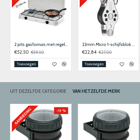
epoxylijm transparant
2 pits gasfornuis met regelaar en slang
22mm Micro 1-schijfsblok met hondsvot en sluiting
€52,50
€22,84
€59,50
€27,00
Toevoegen
Toevoegen
UIT DEZELFDE CATEGORIE
VAN HETZELFDE MERK
AANBIEDING
-11 %