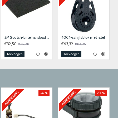
3M Scotch-brite handpad 9447 - 158x224mm - medium 10stk
40C 1-schijfsblok met ratel
€32,50
€63,32
€39,78
€84,25
Toevoegen
Toevoegen
AANBIEDING
AANBIEDING
-6 %
-11 %