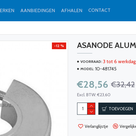
CONTACT
ERKEN
AANBIEDINGEN
AFHALEN
ASANODE ALUM
-12 %
3 tot 6 werkdag
VOORRAAD:
10-481745
MODEL:
€28,56
€32,42
Excl. BTW: €23,60
TOEVOEGEN
Verlanglijstje
Vergelijk