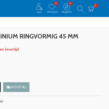
0
0
0
Wenslijst
Vergelijk
Gast
INIUM RINGVORMIG 45 MM
en levertijd
KOOP NU
en