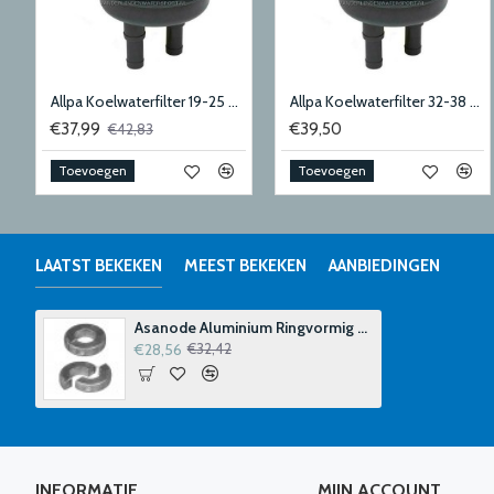
or ruitenwissermotor
Allpa Koelwaterfilter 19-25 mm 150 Liter
Allpa Koelwaterfilter 32-38 mm 300 Liter
€37,99
€39,50
€42,83
Toevoegen
Toevoegen
LAATST BEKEKEN
MEEST BEKEKEN
AANBIEDINGEN
Asanode Aluminium Ringvormig 45 mm
€28,56
€32,42
INFORMATIE
MIJN ACCOUNT