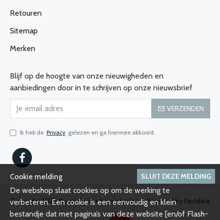
Retouren
Sitemap
Merken
Blijf op de hoogte van onze nieuwigheden en
aanbiedingen door in te schrijven op onze nieuwsbrief
VERZENDEN
Ik heb de
Privacy
gelezen en ga hiermee akkoord.
SLUIT DEZE MELDING
Cookie melding
De webshop slaat cookies op om de werking te
Copyright 2024 © van der Linden watersport, Powered by Fastdata
verbeteren. Een cookie is een eenvoudig en klein
bestandje dat met pagina’s van deze website [en/of Flash-