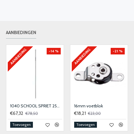
AANBIEDINGEN
AANBIEDING
AANBIEDING
-14 %
-21 %
1040 SCHOOL SPRIET 25MM
16mm voetblok
€67,32
€18,21
€78,50
€23,00
Toevoegen
Toevoegen