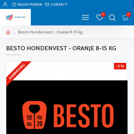
REGISTREREN
CONTACT
0
0
Besto Hondenvest - Oranje 8-15 kg
BESTO HONDENVEST - ORANJE 8-15 KG
AANBIEDING
-5 %