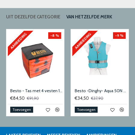
UIT DEZELFDE CATEGORIE
VAN HETZELFDE MERK
AANBIEDING
AANBIEDING
-8 %
-9 %
Besto - Tas met 4 vesten 100N adult
Besto -Dinghy- Aqua 50N Medium
€84,50
€34,50
€91,90
€37,90
Toevoegen
Toevoegen