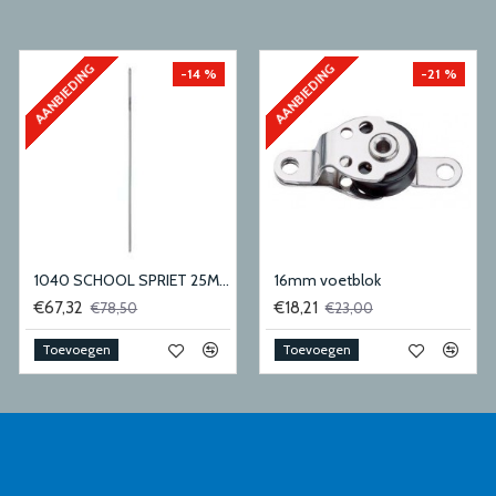
AANBIEDING
AANBIEDING
-14 %
-21 %
1040 SCHOOL SPRIET 25MM
16mm voetblok
€67,32
€18,21
€78,50
€23,00
Toevoegen
Toevoegen