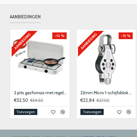
AANBIEDINGEN
AANBIEDING
AANBIEDING
-11 %
-6 %
60mm Element 1-schijfsblok
Aanlegring RVS 40x50 mm
€65,65
€9,90
€73,75
€10,50
Toevoegen
Toevoegen