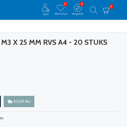
0
0
0
Wenslijst
Vergelijk
Gast
M3 X 25 MM RVS A4 - 20 STUKS
KOOP NU
en