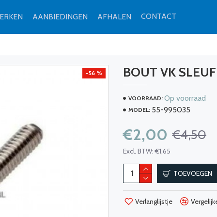
CONTACT
ERKEN
AANBIEDINGEN
AFHALEN
BOUT VK SLEUF 
-56 %
Op voorraad
VOORRAAD:
55-995035
MODEL:
€2,00
€4,50
Excl. BTW: €1,65
TOEVOEGEN
Verlanglijstje
Vergelijk