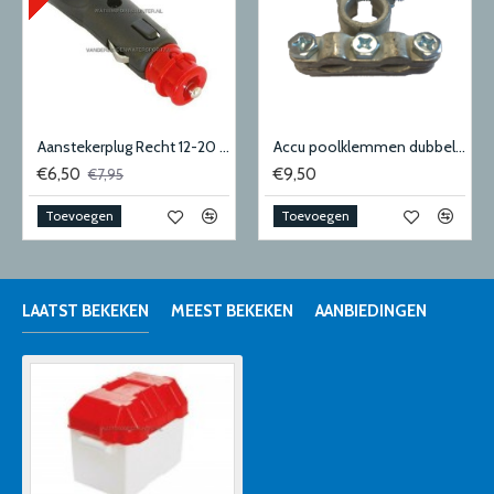
Aanstekerplug Recht 12-20 mm
Accu poolklemmen dubbel + 50-70mm2
€6,50
€9,50
€7,95
Toevoegen
Toevoegen
LAATST BEKEKEN
MEEST BEKEKEN
AANBIEDINGEN