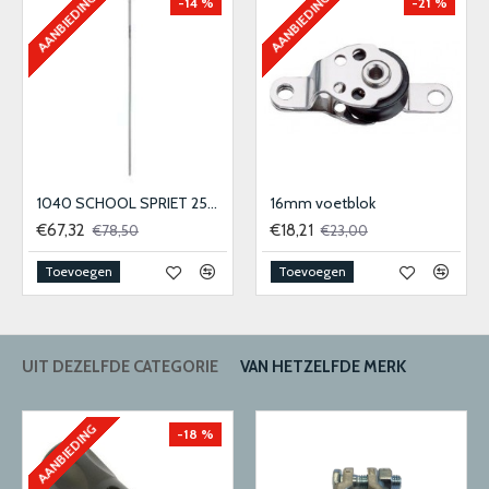
AANBIEDING
AANBIEDING
-14 %
-21 %
1040 SCHOOL SPRIET 25MM
16mm voetblok
€67,32
€18,21
€78,50
€23,00
Toevoegen
Toevoegen
UIT DEZELFDE CATEGORIE
VAN HETZELFDE MERK
AANBIEDING
-18 %