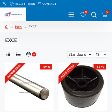
REGISTREREN
CONTACT
0
0
Merk
EXCE
EXCE
0
AANBIEDING
AANBIEDING
-69 %
-66 %