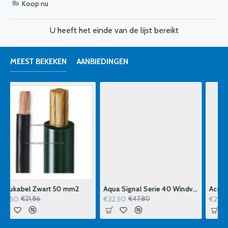
Koop nu
U heeft het einde van de lijst bereikt
MEEST BEKEKEN
AANBIEDINGEN
Aqua Signal Serie 40 Windvaanhouder
Accukabel Rood 70 mm2 p-m
€32,50
€29,50
€47,80
€31,31