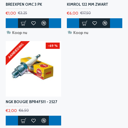
BREEKPEN OMC 3 PK
KIMROL 122 MM ZWART
€1,00
€6,00
€3,25
€17,50
Koop nu
Koop nu
AANBIEDING
-69 %
NGK BOUGIE BPR4FS11 - 2527
€2,00
€6,50