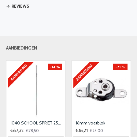
REVIEWS
AANBIEDINGEN
AANBIEDING
AANBIEDING
-14 %
-21 %
1040 SCHOOL SPRIET 25MM
16mm voetblok
€67,32
€18,21
€78,50
€23,00