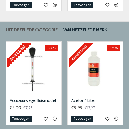
Toevoegen
Toevoegen
UIT DEZELFDE CATEGORIE
VAN HETZELFDE MERK
AANBIEDING
AANBIEDING
-37 %
-19 %
Accuzuurweger Buismodel
Aceton 1 Liter
€5,00
€9,99
€7,95
€12,27
Toevoegen
Toevoegen