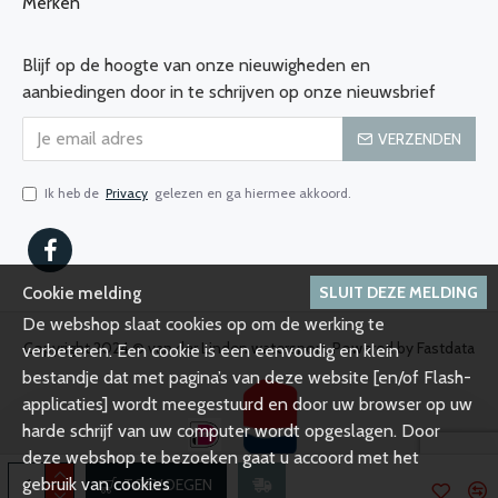
Merken
Blijf op de hoogte van onze nieuwigheden en
aanbiedingen door in te schrijven op onze nieuwsbrief
VERZENDEN
Ik heb de
Privacy
gelezen en ga hiermee akkoord.
SLUIT DEZE MELDING
Cookie melding
De webshop slaat cookies op om de werking te
Copyright 2024 © van der Linden watersport, Powered by Fastdata
verbeteren. Een cookie is een eenvoudig en klein
bestandje dat met pagina’s van deze website [en/of Flash-
applicaties] wordt meegestuurd en door uw browser op uw
harde schrijf van uw computer wordt opgeslagen. Door
deze webshop te bezoeken gaat u accoord met het
gebruik van cookies
TOEVOEGEN