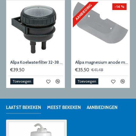
AANBIEDING
-14 %
Allpa Koelwaterfilter 32-38 mm 300 Liter
Allpa magnesium anode mercruiser-sterndrive
€39,50
€35,50
€41,48
Toevoegen
Toevoegen
LAATST BEKEKEN
MEEST BEKEKEN
AANBIEDINGEN