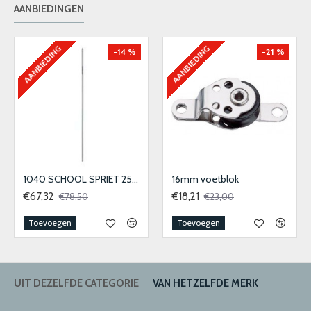
AANBIEDINGEN
AANBIEDING
AANBIEDING
-14 %
-21 %
1040 SCHOOL SPRIET 25MM
16mm voetblok
€67,32
€18,21
€78,50
€23,00
Toevoegen
Toevoegen
UIT DEZELFDE CATEGORIE
VAN HETZELFDE MERK